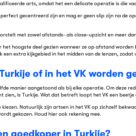
ificeerde arts, omdat het een delicate operatie is die va
rfect gecentreerd zijn en mag er geen slip zijn na de ope
worstelt met zowel afstands- als close-upzicht en meer da
or het hoogste deel gezien wanneer ze op afstand worden
k een extra kijkgebied in het midden van de lenzen, zodat 
 Turkije of in het VK worden 
zelfde manier aangetoond als bij elke operatie. Om deze re
nt zien, is Turkije. Wat dat betreft loopt het VK een beetje
kiezen. Natuurlijk zijn artsen in het VK op zichzelf bekwaa
 wordt gekozen. Houd hier ook rekening mee.
en goedkoper in Turkije?