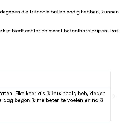
or degenen die trifocale brillen nodig hebben, kunnen
kije biedt echter de meest betaalbare prijzen. Dat
ten. Elke keer als ik iets nodig heb, deden
De kli
de dag begon ik me beter te voelen en na 3
zeer o
aanbe