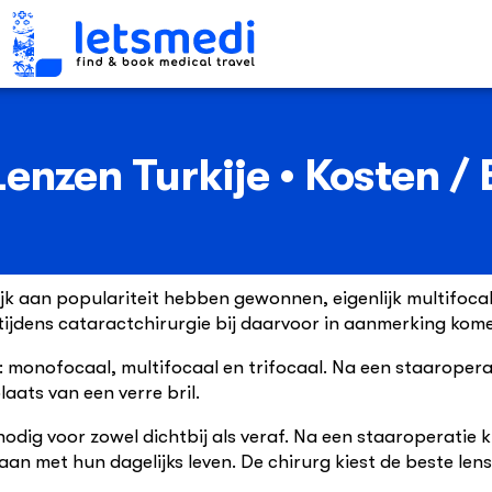
Lenzen Turkije • Kosten /
lijk aan populariteit hebben gewonnen, eigenlijk multifoca
t tijdens cataractchirurgie bij daarvoor in aanmerking ko
en: monofocaal, multifocaal en trifocaal. Na een staarope
laats van een verre bril.
nodig voor zowel dichtbij als veraf. Na een staaroperati
aan met hun dagelijks leven. De chirurg kiest de beste len