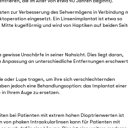
entrieren, die im Alter von etwa 40 Jahren beginnt).
gsten zur Verbesserung des Sehvermögens in Verbindung m
toperation eingesetzt. Ein Linsenimplantat ist etwa so
der Mitte kugelförmig und wird von Haptiken auf beiden Sei
e gewisse Unschärfe in seiner Nahsicht. Dies liegt daran,
s die Anpassung an unterschiedliche Entfernungen erschwert
e oder Lupe tragen, um ihre sich verschlechternden
aben jedoch eine Behandlungsoption: das Implantat einer
e in Ihrem Auge zu ersetzen.
ten bei Patienten mit extrem hohen Dioptrienwerten ist
n von phaken Intraokularlinsen kann für Patienten mit