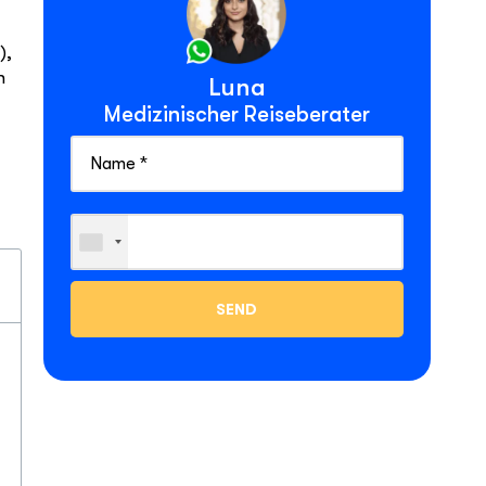
),
n
Luna
Medizinischer Reiseberater