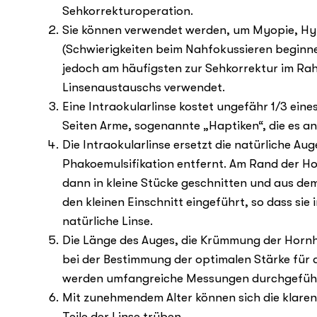
Sehkorrekturoperation.
Sie können verwendet werden, um Myopie, Hyp
(Schwierigkeiten beim Nahfokussieren beginnen
jedoch am häufigsten zur Sehkorrektur im Rah
Linsenaustauschs verwendet.
Eine Intraokularlinse kostet ungefähr 1/3 eines
Seiten Arme, sogenannte „Haptiken“, die es an 
Die Intraokularlinse ersetzt die natürliche Au
Phakoemulsifikation entfernt. Am Rand der Hor
dann in kleine Stücke geschnitten und aus dem
den kleinen Einschnitt eingeführt, so dass sie 
natürliche Linse.
Die Länge des Auges, die Krümmung der Hornha
bei der Bestimmung der optimalen Stärke für 
werden umfangreiche Messungen durchgeführt
Mit zunehmendem Alter können sich die klaren 
Teile der Linse trüben.