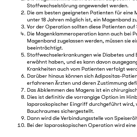
Stoffwechselstörung angewendet werden.
Die am besten geeigneten Patienten für eine M
unter 18 Jahren möglich ist, ein Magenband zu
Vor der Operation sollten diese Patienten a
Die Magenklammeroperation kann auch bei Pat
Magenband zugelassen werden, müssen sie eine
beeinträchtigt.
Stoffwechselerkrankungen wie Diabetes und Bl
erwähnt haben, und es kann davon ausgegange
Krankheiten auch vom Patienten verfolgt wer
Darüber hinaus können sich Adipositas-Patien
erfahrenen Ärzten und deren Zustimmung defi
Das Abklemmen des Magens ist ein chirurgische
Dies ist definitiv die vorrangige Option im H
laparoskopischer Eingriff durchgeführt wird, 
Bauchraumes sichergestellt.
Dann wird die Verbindungsstelle von Speiseröh
Bei der laparoskopischen Operation wird eine