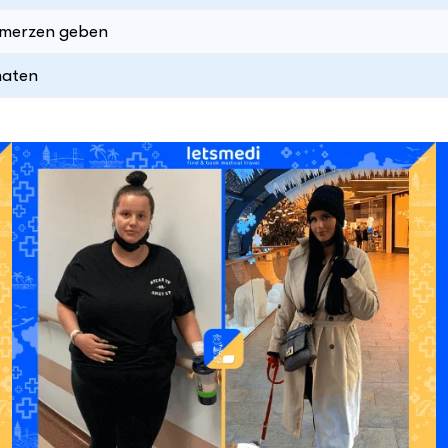
hmerzen geben
naten