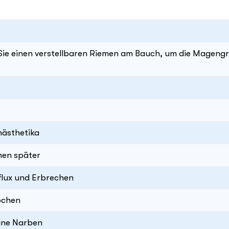
ie einen verstellbaren Riemen am Bauch, um die Mageng
nästhetika
hen später
eflux und Erbrechen
ochen
eine Narben