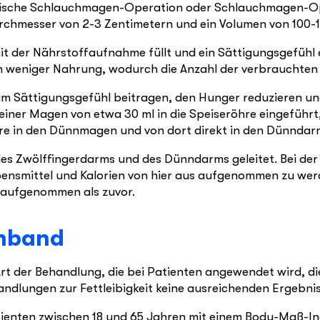
kopische Schlauchmagen-Operation oder Schlauchmagen-O
rchmesser von 2-3 Zentimetern und ein Volumen von 100-
 mit der Nährstoffaufnahme füllt und ein Sättigungsgefüh
 weniger Nahrung, wodurch die Anzahl der verbrauchten K
m Sättigungsgefühl beitragen, den Hunger reduzieren und 
ner Magen von etwa 30 ml in die Speiseröhre eingeführt
e in den Dünnmagen und von dort direkt in den Dünndar
es Zwölffingerdarms und des Dünndarms geleitet. Bei der 
smittel und Kalorien von hier aus aufgenommen zu werde
n aufgenommen als zuvor.
enband
rt der Behandlung, die bei Patienten angewendet wird, 
ungen zur Fettleibigkeit keine ausreichenden Ergebnisse 
ienten zwischen 18 und 65 Jahren mit einem Body-Maß-I