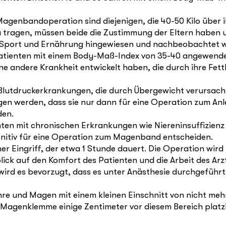
agenbandoperation sind diejenigen, die 40-50 Kilo über i
 tragen, müssen beide die Zustimmung der Eltern haben und
uf Sport und Ernährung hingewiesen und nachbeobachtet 
ienten mit einem Body-Maß-Index von 35-40 angewendet 
 andere Krankheit entwickelt haben, die durch ihre Fettl
utdruckerkrankungen, die durch Übergewicht verursacht w
n werden, dass sie nur dann für eine Operation zum Anl
den.
ten mit chronischen Erkrankungen wie Niereninsuffizienz
nitiv für eine Operation zum Magenband entscheiden.
r Eingriff, der etwa 1 Stunde dauert. Die Operation wird
inblick auf den Komfort des Patienten und die Arbeit des 
wird es bevorzugt, dass es unter Anästhesie durchgeführt
re und Magen mit einem kleinen Einschnitt von nicht mehr 
 Magenklemme einige Zentimeter vor diesem Bereich platzi