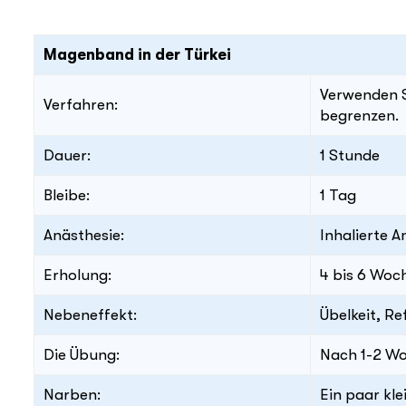
Magenband in der Türkei
Verwenden S
Verfahren:
begrenzen.
Dauer:
1 Stunde
Bleibe:
1 Tag
Anästhesie:
Inhalierte A
Erholung:
4 bis 6 Woc
Nebeneffekt:
Übelkeit, R
Die Übung:
Nach 1-2 W
Narben:
Ein paar kl