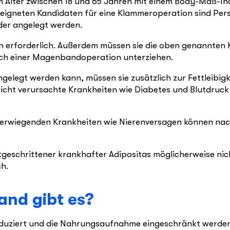
m Alter zwischen 18 und 65 Jahren mit einem Body-Maß-In
eigneten Kandidaten für eine Klammeroperation sind Perso
der angelegt werden.
ern erforderlich. Außerdem müssen sie die oben genannten 
auch einer Magenbandoperation unterziehen.
elegt werden kann, müssen sie zusätzlich zur Fettleibig
ewicht verursachte Krankheiten wie Diabetes und Blutdru
erwiegenden Krankheiten wie Nierenversagen können nac
.
rtgeschrittener krankhafter Adipositas möglicherweise ni
h.
nd gibt es?
eduziert und die Nahrungsaufnahme eingeschränkt werde