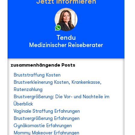
Jetzt informieren
Tendu
Medizinischer Reiseberater
zusammenhängende Posts
Bruststraffung Kosten
Brustverkleinerung Kosten, Krankenkasse,
Ratenzahlung
Brustvergrößerung: Die Vor- und Nachteile im
Überblick
Vaginale Straffung Erfahrungen
Brustvergrößerung Erfahrungen
Gynäkomastie Erfahrungen
Mommy Makeover Erfahrungen