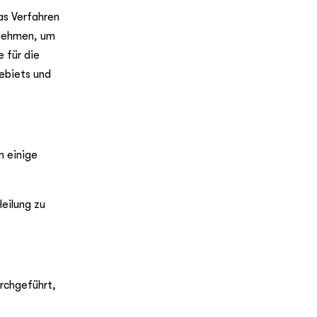
as Verfahren
nnehmen, um
 für die
Gebiets und
 einige
eilung zu
rchgeführt,