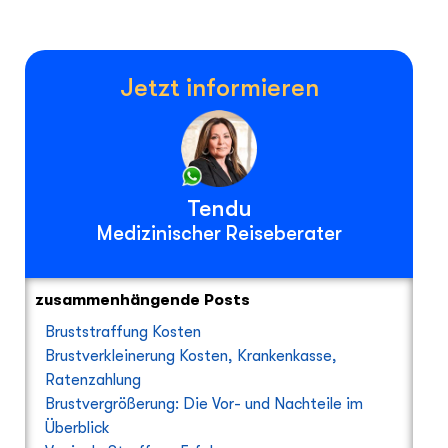
Jetzt informieren
Tendu
Medizinischer Reiseberater
zusammenhängende Posts
Bruststraffung Kosten
Brustverkleinerung Kosten, Krankenkasse,
Ratenzahlung
Brustvergrößerung: Die Vor- und Nachteile im
Überblick