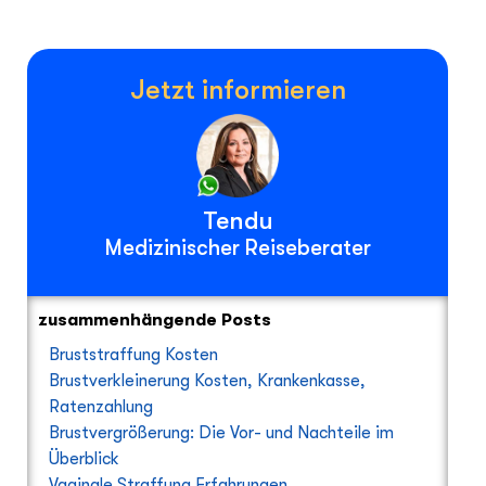
Jetzt informieren
Tendu
Medizinischer Reiseberater
zusammenhängende Posts
Bruststraffung Kosten
Brustverkleinerung Kosten, Krankenkasse,
Ratenzahlung
Brustvergrößerung: Die Vor- und Nachteile im
Überblick
Vaginale Straffung Erfahrungen