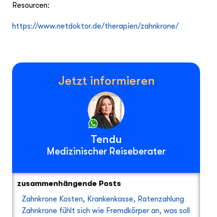
Resourcen:
https://www.netdoktor.de/therapien/zahnkrone/
Jetzt informieren
Tendu
Medizinischer Reiseberater
zusammenhängende Posts
Zahnkrone Kosten, Krankenkasse, Ratenzahlung
Zahnkrone fühlt sich wie Fremdkörper an, was soll