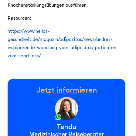
Knochenstärkungsübungen ausführen.
Resourcen:
https://www.helios-
gesundheit.de/magazin/adipositas/news/andres-
inspirierende-wandlung-vom-adipositas-patienten-
zum-sport-ass/
Jetzt informieren
Tendu
Medizinischer Reiseberater