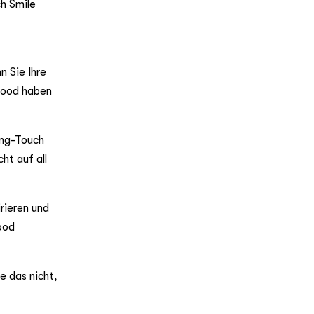
ch Smile
n Sie Ihre
ywood haben
ing-Touch
ht auf all
rieren und
ood
e das nicht,