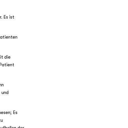
 Es ist
Patienten
it die
Patient
hn
n und
hesen; Es
zu