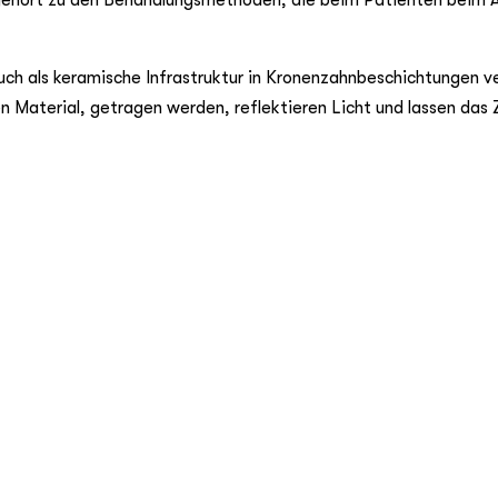
 gehört zu den Behandlungsmethoden, die beim Patienten beim A
ch als keramische Infrastruktur in Kronenzahnbeschichtungen ve
 Material, getragen werden, reflektieren Licht und lassen das 