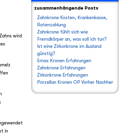
zusammenhängende Posts
Zahnkrone Kosten, Krankenkasse,
Ratenzahlung
Zahnkrone fühlt sich wie
 Zahns wird
Fremdkörper an, was soll ich tun?
kes
Ist eine Zirkonkrone im Ausland
günstig?
Emax Kronen Erfahrungen
chmelz
Zahnkrone Erfahrungen
ffen
Zirkonkrone Erfahrungen
Porzellan Kronen OP Vorher Nachher
n
g
 angewendet
t in