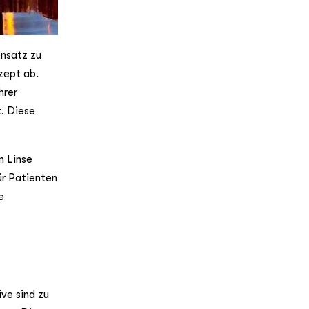
ensatz zu
zept ab.
hrer
t. Diese
n Linse
ür Patienten
e
ive sind zu