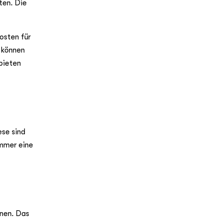
ten. Die
osten für
d können
bieten
ese sind
immer eine
hnen. Das