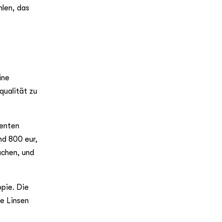
hlen, das
ine
qualität zu
ienten
nd 800 eur,
uchen, und
pie. Die
e Linsen