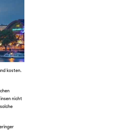
and kosten.
ichen
insen nicht
 solche
eringer