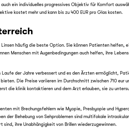
auch ein individuelles progressives Objektiv für Komfort auswä
ektive kostet mehr und kann bis zu 400 EUR pro Glas kosten.
terreich
Linsen häufig die beste Option. Sie können Patienten helfen, e
 können Menschen mit Augenbedingungen auch helfen, ihre Lebens
m Laufe der Jahre verbessert und es den Ärzten ermöglicht, Pat
ieten. Die Preise variieren im Durchschnitt zwischen 710 eur u
erst die klinik kontaktieren und dem Arzt erlauben, sie zu unters
tienten mit Brechungsfehlern wie Myopie, Presbyopie und Hypero
en der Behebung von Sehproblemen sind multifokale intraokular
rt sind, ihre Unabhängigkeit von Brillen wiederzugewinnen.